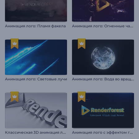
А
нимация лого: Огненные частицы
Анимация лого: Пламя факела
А
нимация лого: Вода во вращении
Анимация лого: Световые лучи
К
лассическая 3D анимация логотипа
А
нимация лого с эффектом глитч и киберпанк