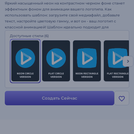
Яркий насыщенный неон на контрастном черном фоне станет
эффектным фоном для анимации вашего логотипа. Как
использовать шаблон: загрузите свой медиафайл, добавьте
текст, настройте цветовую гамму, и вот он - ваш логотип с
классной анимацией! Шаблон идеально подходит для
оформления интро и конечных заставок, рекламы на
Доступные стили
(6)
телевидении и в Интернете, презентаций PowerPoint и
многого другого. Попробуйте оформить свой логотип с
анимацией "Жидкий неон"!
Создать Сейчас