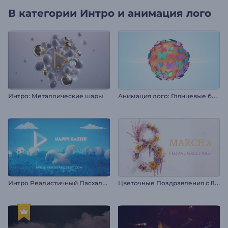
В категории
Интро и анимация лого
А
нимация лого: Глянцевые бабочки
Интро: Металлические шары
И
нтро Реалистичный Пасхальный Кролик
Ц
веточные Поздравления с 8 Марта