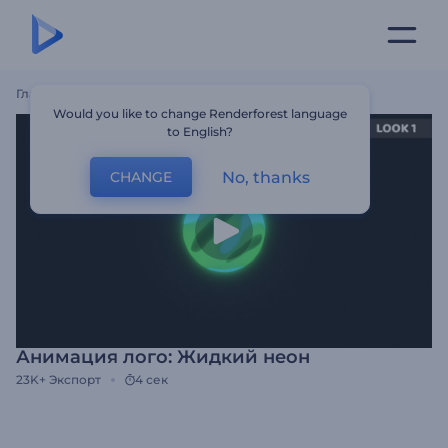
Главная
Шаблоны
Анимация Лого: Жидкий Неон
Would you like to change Renderforest language
to English?
No, thanks
CHANGE
Анимация лого: Жидкий неон
23K+
Экспорт
4 сек