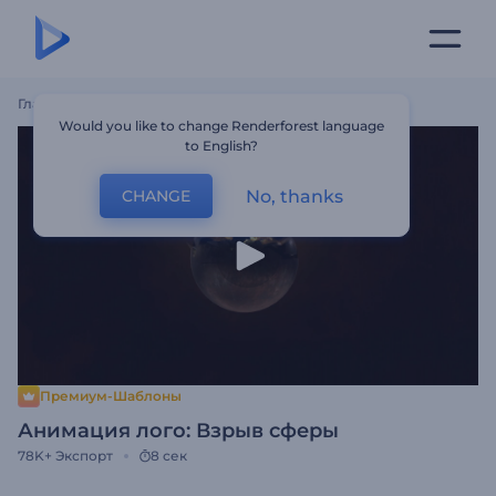
Главная
Шаблоны
Анимация Лого: Взрыв Сферы
Would you like to change Renderforest language
to English?
No, thanks
CHANGE
Премиум-Шаблоны
Анимация лого: Взрыв сферы
78K+
Экспорт
8 сек