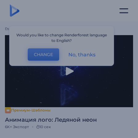
Главная
Шаблоны
Анимация Лого: Ледяной Неон
Would you like to change Renderforest language
to English?
No, thanks
CHANGE
Премиум-Шаблоны
Анимация лого: Ледяной неон
6K+
Экспорт
10 сек