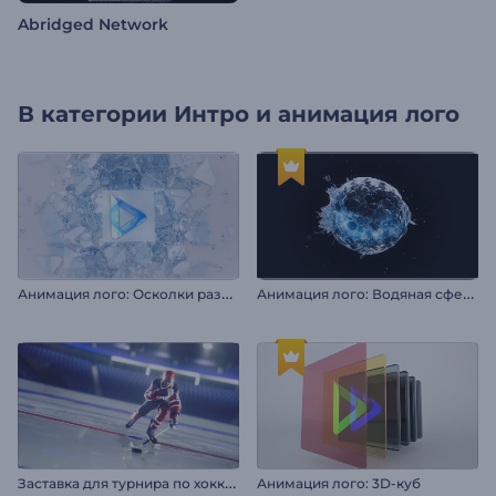
Abridged Network
В категории
Интро и анимация лого
А
нимация лого: Осколки разбитого стекла
А
нимация лого: Водяная сфера
З
аставка для турнира по хоккею
Анимация лого: 3D-куб