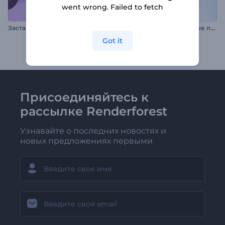
went wrong. Failed to fetch
А
нимация лого: Волнистые ленты
Заставка Цветение Ханами
Got it
Присоединяйтесь к
рассылке Renderforest
Узнавайте о последних новостях и
новых предложениях первыми