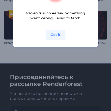
Что-то пошло не так. Something
went wrong. Failed to fetch
Got it
В
изуализатор музыки: Огненные лучи
В
изуализатор Аудиореактивных Огней
Присоединяйтесь к
рассылке Renderforest
Узнавайте о последних новостях и
новых предложениях первыми