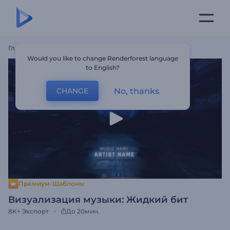
Главная
Шаблоны
Визуализация Музыки: Жидкий Бит
Would you like to change Renderforest language
to English?
No, thanks
CHANGE
Премиум-Шаблоны
Визуализация музыки: Жидкий бит
8K+
Экспорт
До 20мин.