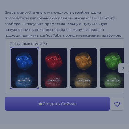
Визуализируйте чистоту и сущность своей мелодии
посредством гипнотических движений жидкости. Загрузите
свой трек и получите профессиональную музукальную
визуализацию уже через несколько минут. Идеально
подходит для каналов YouTube, промо музыкальных альбомов,
релизов синглов и многого другого. Заставьте людей влиться
Доступные стили
(5)
в ритм использовав Визуализатор Ударов Жидкости
Попробуйте бесплатно прямо сейчас!
Создать Сейчас