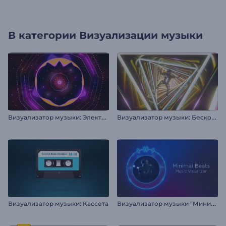
В категории
Визуализации музыки
В
изуализатор музыки: Электро-хаус
В
изуализатор музыки: Бесконечное падение
В
изуализатор музыки "Минимальные биты"
Визуализатор музыки: Кассета