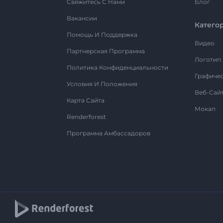
Свяжитесь С Нами
Блог
Вакансии
Катего
Помощь И Поддержка
Видео
Партнерская Программа
Логотип
Политика Конфиденциальности
Графиче
Условия И Положения
Веб-Сай
Карта Сайта
Мокап
Renderforest
Программа Амбассадоров