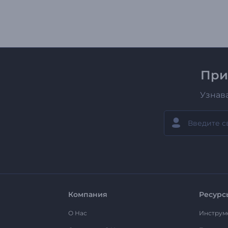
При
Узнав
Компания
Ресурс
О Нас
Инструм