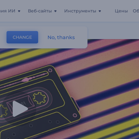
ния ИИ
Веб-сайты
Инструменты
Цены
Об
Визуализатор
No, thanks
CHANGE