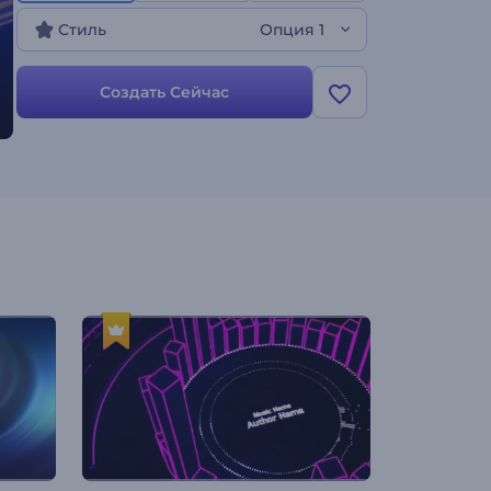
царство, где гармонично переплетаются аудио
Стиль
Опция 1
и ретро-визуальные эффекты. Идеально
подходит для музыкальных промо-акций,
релизов новых синглов или альбомов, промо-
Создать Сейчас
роликов музыкальных каналов старой школы и
т.д. Создавайте прямо сейчас и расширяйте
свои музыкальные возможности, объединяя
прошлое и настоящее!