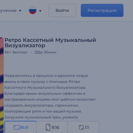
учение
Войти
Регистрация
Ретро Кассетный Музыкальный
Визуализатор
3K+
Экспорт
До 30мин.
Перенеситесь в прошлое и вдохните новую
жизнь в свою музыку с помощью Ретро
Кассетного Музыкального Визуализатора.
Благодаря ярким визуальным эффектам и
настраиваемым опциям этот шаблон позволяет
создавать визуализаторы, гармонично
повторяющие ритм и тон вашей музыки.
Загрузите музыкальный трек, укажите
название песни и имя исполнителя и
16:9
9:16
1:1
перенесите аудиторию в увлекательное