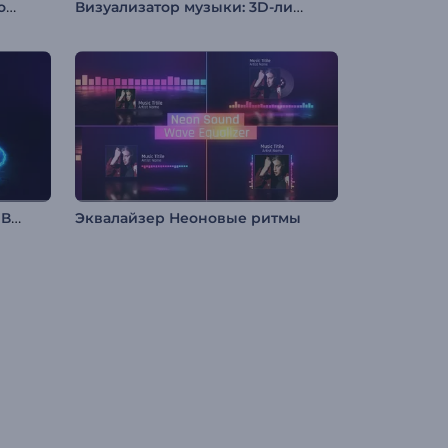
Визуализатор музыки: Звуковой резонанс
Визуализатор музыки: 3D-линии
Неоновый Аудио Спектрум Визуализатор
Эквалайзер Неоновые ритмы