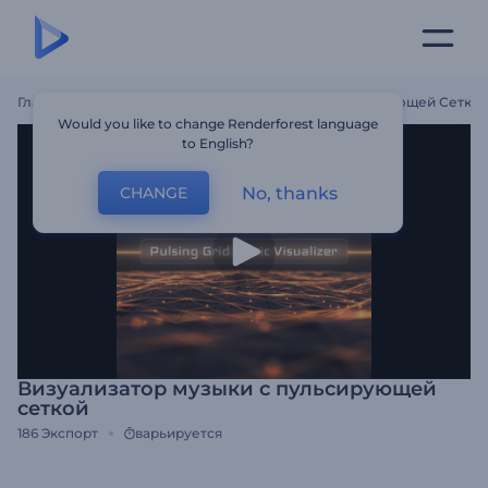
Главная
Шаблоны
Визуализатор Музыки С Пульсирующей Сетко
Would you like to change Renderforest language
to English?
No, thanks
CHANGE
Визуализатор музыки с пульсирующей
сеткой
186
Экспорт
варьируется