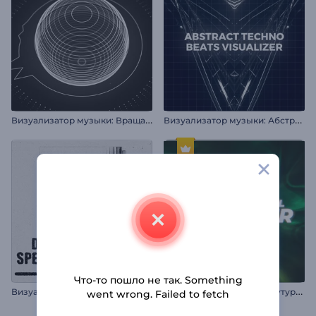
В
изуализатор музыки: Вращающаяся сфера
В
изуализатор музыки: Абстрактные биты техно
Что-то пошло не так. Something
В
изуализатор искаженного аудиоспектра
В
изуализатор музыки: Футуристический тоннель
went wrong. Failed to fetch