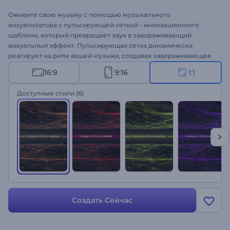
Оживите свою музыку с помощью музыкального
визуализатора с пульсирующей сеткой - инновационного
шаблона, который превращает звук в завораживающий
визуальный эффект. Пульсирующая сетка динамически
реагирует на ритм вашей музыки, создавая завораживающее
отображение цвета и движения. Настройте визуализатор с
16:9
9:16
1:1
помощью любимого трека, песни и имени исполнителя, и
пусть пульсирующие сетки оживят вашу музыку. Идеально
Доступные стили
(6)
подходит для диджеев, музыкальных продюсеров и
музыкантов, которые хотят улучшить свое музыкальное
присутствие. Попробуйте прямо сейчас!
Создать Сейчас