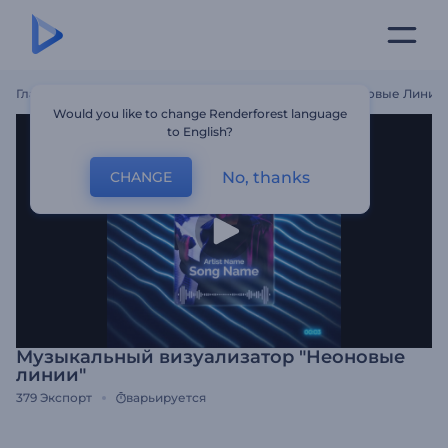
Главная
Шаблоны
Музыкальный Визуализатор "Неоновые Линии
Would you like to change Renderforest language
to English?
No, thanks
CHANGE
Музыкальный визуализатор "Неоновые
линии"
379
Экспорт
варьируется