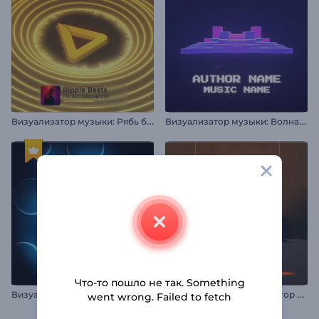
В
изуализатор музыки: Рябь битов
В
изуализатор музыки: Волна из пикселей
Что-то пошло не так. Something
В
изуализатор музыки: Неоновые пузыри
М
узыкальный визуализатор «Deep Techno»
went wrong. Failed to fetch