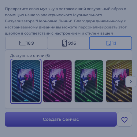
Превратите свою музыку в потрясающий визуальный образ с
помощью нашего электрического Музыкального
Визуализатора "Неоновые Линии". Благодаря динамичному и
настраиваемому дизайну вы можете персонализировать этот
шаблон в соответствии с настроением и стилем вашей
музыки. Этот шаблон просто необходим музыкантам, диджеям
16:9
9:16
1:1
и любителям музыки, желающим вывести свое музыкальное
творчество на новый уровень. Загрузите музыкальный трек,
Доступные стили
(6)
напишите имя исполнителя и приготовьтесь произвести
неизгладимое впечатление на свою аудиторию. Создавайте
прямо сейчас, и пусть неоновые линии вдохнут жизнь в вашу
музыку!
Создать Сейчас