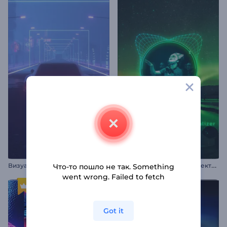
В
изуализатор музыки в стиле ретрофутуризм
В
изуализатор музыки: Электро дабстеп
Что-то пошло не так. Something
went wrong. Failed to fetch
Got it