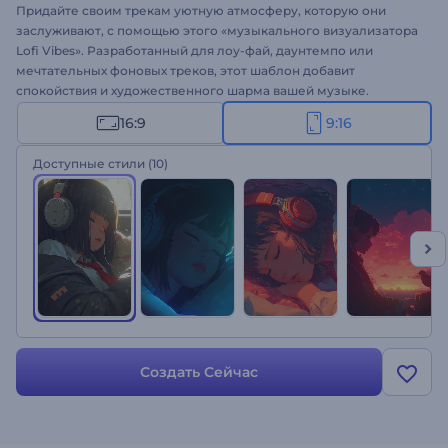
Придайте своим трекам уютную атмосферу, которую они
заслуживают, с помощью этого «музыкального визуализатора
Lofi Vibes». Разработанный для лоу-фай, даунтемпо или
мечтательных фоновых треков, этот шаблон добавит
спокойствия и художественного шарма вашей музыке.
Персонализируйте его, указав название трека, песни и имя
16:9
9:16
исполнителя, и поделитесь им напрямую на музыкальных
платформах, чтобы охватить более широкую аудиторию.
Доступные стили
(10)
Нежные цвета и детали создадут идеальную обстановку для
каждого слушателя. Попробуйте прямо сейчас!
Создать Сейчас