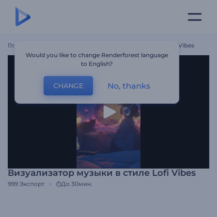
Главная
Шаблоны
Визуализатор Музыки В Стиле Lofi Vibes
Would you like to change Renderforest language
to English?
No, thanks
CHANGE
Визуализатор музыки в стиле Lofi Vibes
999
Экспорт
До 30мин.