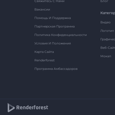
Свяжитесь С Нами
Блог
Вакансии
Катего
Помощь И Поддержка
Видео
Партнерская Программа
Логотип
Политика Конфиденциальности
Графиче
Условия И Положения
Веб-Сай
Карта Сайта
Мокап
Renderforest
Программа Амбассадоров