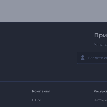
При
Узнав
Компания
Ресурс
О Нас
Инструм