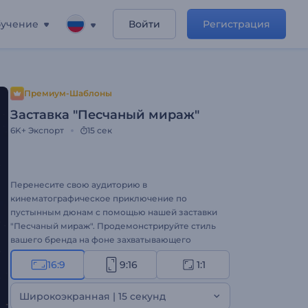
учение
Войти
Регистрация
Премиум-Шаблоны
Заставка "Песчаный мираж"
6K+
Экспорт
15 сек
Перенесите свою аудиторию в
кинематографическое приключение по
пустынным дюнам с помощью нашей заставки
"Песчаный мираж". Продемонстрируйте стиль
вашего бренда на фоне захватывающего
восхода солнца над величественными дюнами.
16:9
9:16
1:1
Хотите ли вы поделиться своим посланием или
показать логотип, этот шаблон захватит
зрителей от начала и до конца. Загрузите свой
Широкоэкранная | 15 секунд