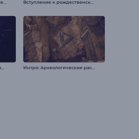
Логотип "Следующее Поколение"
Вступление к рождественской конфетной стране
Анимация лого: Неоновые пиксели
Интро: Археологические раскопки