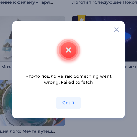
Вступление к фильму «Парящие воздушные шары»
 Мозаика из фото
Что-то пошло не так. Something went
wrong. Failed to fetch
Got it
Анимация лого: Мечта путешественника