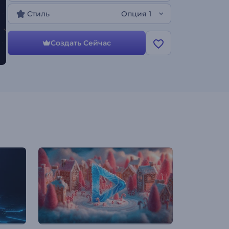
логотип, напишите теглайн, и пусть магия
дикой природы сделает все остальное.
Стиль
Опция 1
Идеально подходит для кинематографических
заставок, интро брендов или любых
презентаций, где нужно произвести яркое
Создать Сейчас
первое впечатление. Попробуйте прямо
сейчас!