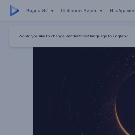
Видео ИИ
Шаблоны Видео
Изображе
Главная
Шаблоны
Заставка "Песчаный Мираж"
Would you like to change Renderforest language to English?