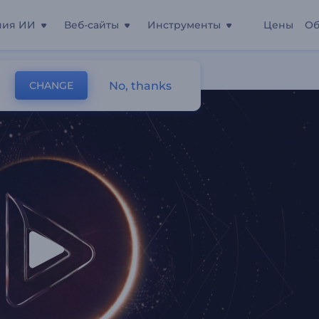
ния ИИ
Веб-сайты
Инструменты
Цены
Об
No, thanks
CHANGE