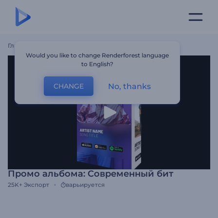
Главная
Шаблоны
Промо Альбома: Современный Бит
Would you like to change Renderforest language
to English?
No, thanks
CHANGE
Промо альбома: Современный бит
25K+
Экспорт
варьируется