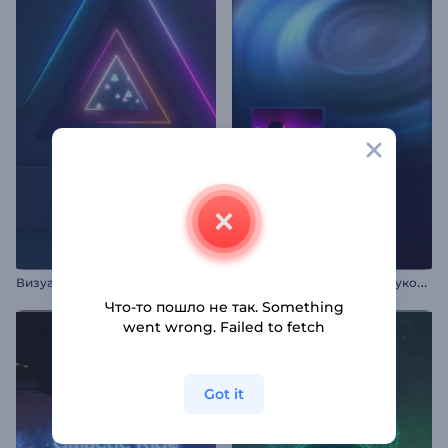
В
изуализатор музыки: Пульс неоновых фигур
В
изуализатор музыки: Звуковой резонанс
Что-то пошло не так. Something
went wrong. Failed to fetch
Got it