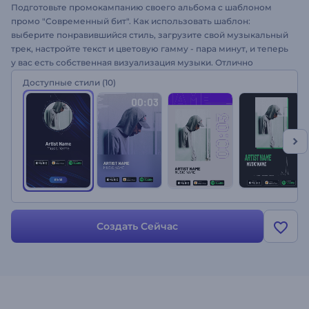
Подготовьте промокампанию своего альбома с шаблоном
промо "Современный бит". Как использовать шаблон:
выберите понравившийся стиль, загрузите свой музыкальный
трек, настройте текст и цветовую гамму - пара минут, и теперь
у вас есть собственная визуализация музыки. Отлично
подходит для создания роликов как для YouTube-каналов, так и
Доступные стили
(10)
для сайтов, стриминговых платформ и многого другого.
Хорошая возможность презентовать свой альбом стильно и
ярко - попробуйте создать свое промо!
Создать Сейчас