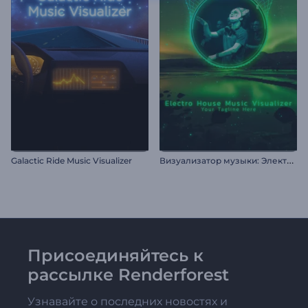
В
изуализатор музыки: Электро дабстеп
Galactic Ride Music Visualizer
Присоединяйтесь к
рассылке Renderforest
Узнавайте о последних новостях и