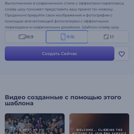
Выполненное в современном стиле с эффектами параллакса,
слайд-шоу поможет представить ваш проект по-новому.
Продемонстрируйте свои изображения и фотографии с
помощью впечатляющей фотогалереи с эффектными
переходами и современным дизайном. Шаблон слайд-шоу
станет идеальным решением для оформления заставок к
16:9
9:16
1:1
корпоративным мероприятиям, создания минималистичных
промороликов, личных или профессиональных слайд-шоу,
видеопортфолио и других проектов. Чтобы создать видео,
Создать Сейчас
просто загрузите свои изображения, измените текст, добавьте
музыкальный трек и получите готовое видео за пару минут!
Видео созданные с помощью этого
шаблона