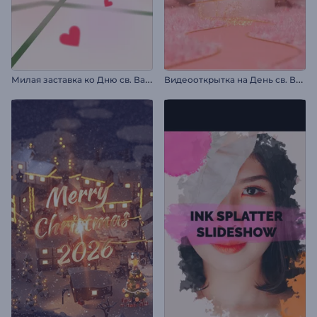
М
илая заставка ко Дню св. Валентина
В
идеооткрытка на День св. Валентина