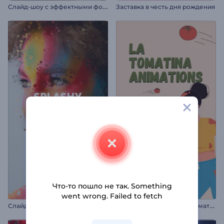
С
лайд-шоу с эффектными фотопереходами
Заставка в честь дня рождения
Что-то пошло не так. Something
went wrong. Failed to fetch
А
нимации к празднику Томатина
Слайд-шоу: Брызг из частиц