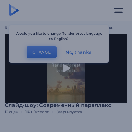
Главная
Шаблоны
Слайд-Шоу: Современный Параллакс
Would you like to change Renderforest language
to English?
No, thanks
CHANGE
Слайд-шоу: Современный параллакс
10
сцен
11K+
Экспорт
варьируется