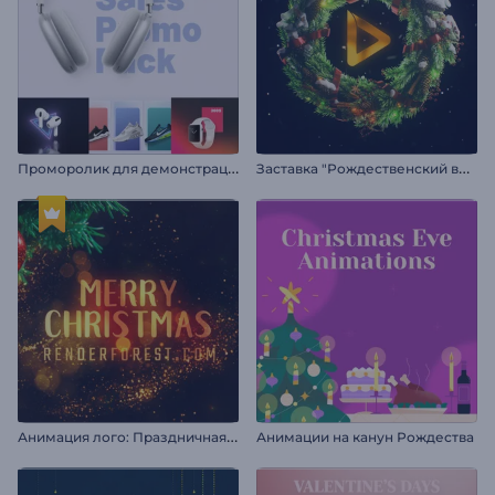
П
роморолик для демонстрации товаров
З
аставка "Рождественский венок"
А
нимация лого: Праздничная елка
Анимации на канун Рождества