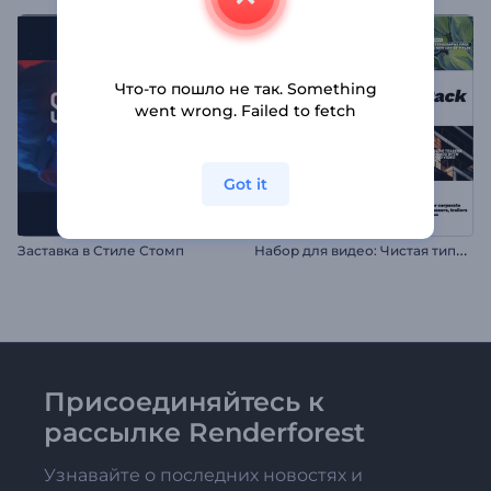
Что-то пошло не так. Something
went wrong. Failed to fetch
Got it
Н
абор для видео: Чистая типографика
Заставка в Стиле Стомп
Присоединяйтесь к
рассылке Renderforest
Узнавайте о последних новостях и