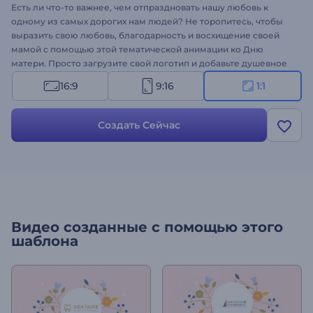
Есть ли что-то важнее, чем отпраздновать нашу любовь к
одному из самых дорогих нам людей? Не торопитесь, чтобы
выразить свою любовь, благодарность и восхищение своей
мамой с помощью этой тематической анимации ко Дню
матери. Просто загрузите свой логотип и добавьте душевное
послание, которым хотите поделиться в этот особенный день.
16:9
9:16
1:1
Приготовьтесь
создать свою анимацию
, полную искренних
пожеланий, идущих от всего сердца. Попробуйте прямо
сейчас!
Создать Сейчас
Видео созданные с помощью этого
шаблона