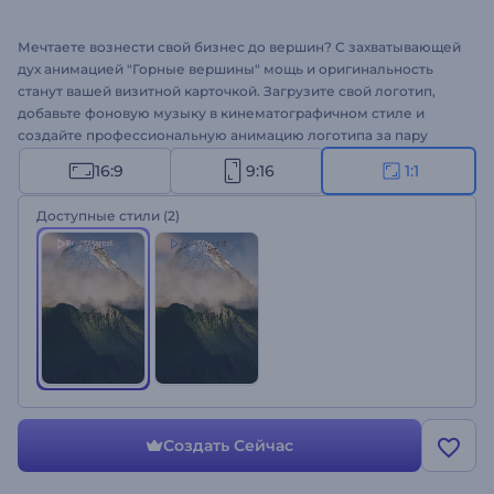
Мечтаете вознести свой бизнес до вершин? С захватывающей
дух анимацией "Горные вершины" мощь и оригинальность
станут вашей визитной карточкой. Загрузите свой логотип,
добавьте фоновую музыку в кинематографичном стиле и
создайте профессиональную анимацию логотипа за пару
минут. Шаблон идеально подходит для оформления интро
16:9
9:16
1:1
компании, заставки к презентации, рекламы на ТВ и других
проектов для бренда. Создайте свое видео!
Доступные стили
(2)
Создать Сейчас