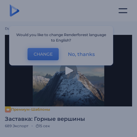
Главная
Шаблоны
Заставка: Горные Вершины
Would you like to change Renderforest language
to English?
No, thanks
CHANGE
Премиум-Шаблоны
Заставка: Горные вершины
689
Экспорт
15 сек