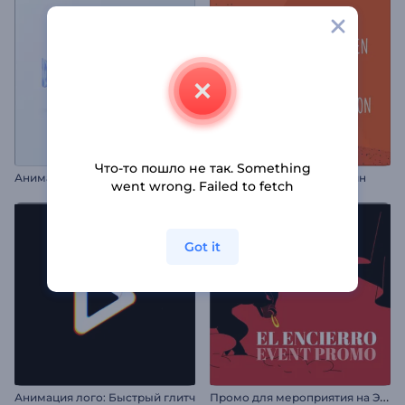
Что-то пошло не так. Something
А
нимация бизнес-лого: Глянцевый эффект
Приглашение на Хэллоуин
went wrong. Failed to fetch
Got it
П
ромо для мероприятия на Эль Энсьерро
Анимация лого: Быстрый глитч