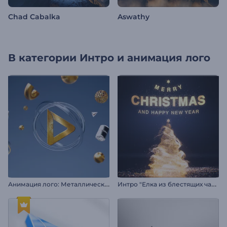
Chad Cabalka
Aswathy
В категории
Интро и анимация лого
А
нимация лого: Металлические фигуры
И
нтро "Елка из блестящих частиц"