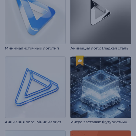
Минималистичный логотип
Анимация лого: Гладкая сталь
А
нимация лого: Минималистичные слои
И
нтро заставка: Футуристичный хай-тек