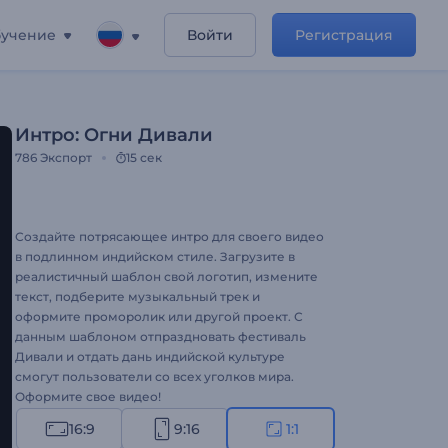
учение
Войти
Регистрация
Интро: Огни Дивали
786
Экспорт
15 сек
Создайте потрясающее интро для своего видео
в подлинном индийском стиле. Загрузите в
реалистичный шаблон свой логотип, измените
текст, подберите музыкальный трек и
оформите проморолик или другой проект. С
данным шаблоном отпраздновать фестиваль
Дивали и отдать дань индийской культуре
смогут пользователи со всех уголков мира.
Оформите свое видео!
16:9
9:16
1:1