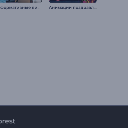
Информативные видео для соцсетей
Анимации поздравления с Дивали
rest