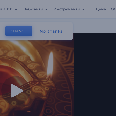
ния ИИ
Веб-сайты
Инструменты
Цены
Об
No, thanks
CHANGE