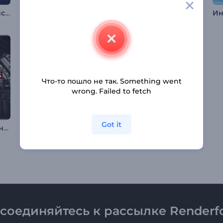
Заставка "Хэллоуинский кошмар"
Интро Реалистичный Пасхальный Кролик
Заставка «Абстрактные титры»
Что-то пошло не так. Something went
wrong. Failed to fetch
Got it
Слайд-шоу: Исторические хроники
Новогодняя заставка: Снежный шар
С Новым годом!
соединяйтесь к рассылке Renderfo