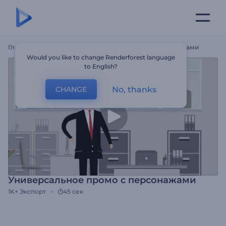
Главная
Шаблоны
Универсальное Промо С Персонажами
Would you like to change Renderforest language
to English?
No, thanks
CHANGE
Универсальное промо с персонажами
1K+
Экспорт
45 сек