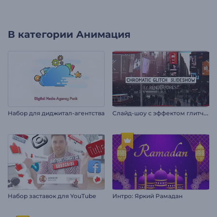
В категории
Анимация
С
лайд-шоу с эффектом глитч-хром
Набор для диджитал-агентства
Набор заставок для YouTube
Интро: Яркий Рамадан