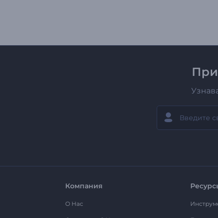
При
Узнав
Компания
Ресурс
О Нас
Инструм