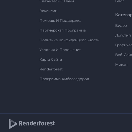
Свяжитесь С Нами
Блог
Вакансии
Катего
Помощь И Поддержка
Видео
Партнерская Программа
Логотип
Политика Конфиденциальности
Графиче
Условия И Положения
Веб-Сай
Карта Сайта
Мокап
Renderforest
Программа Амбассадоров