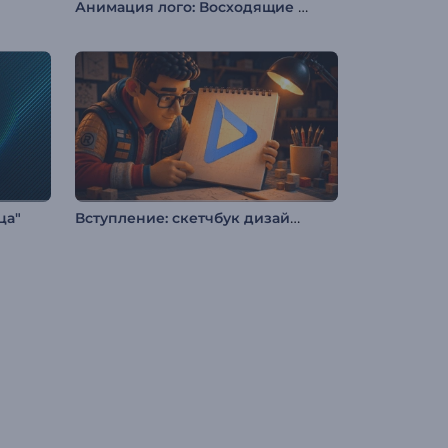
Анимация лого: Восходящие волны частиц
Вступление: скетчбук дизайнера
ца"