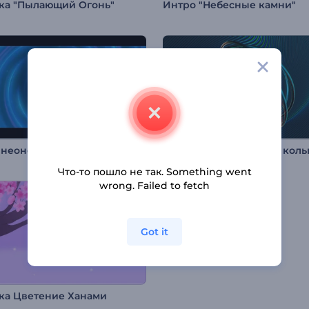
вка "Пылающий Огонь"
Интро "Небесные камни"
Интро неонового энергетического вихря
Логотип "Кружащиеся коль
Что-то пошло не так. Something went
wrong. Failed to fetch
Got it
вка Цветение Ханами