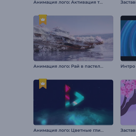
Анимация лого: Активация технологий
Заста
Анимация лого: Рай в пастельных тонах
Анимация лого: Цветные глитч-эффекты
Заста