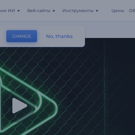
ния ИИ
Веб-сайты
Инструменты
Цены
Об
ка
No, thanks
CHANGE