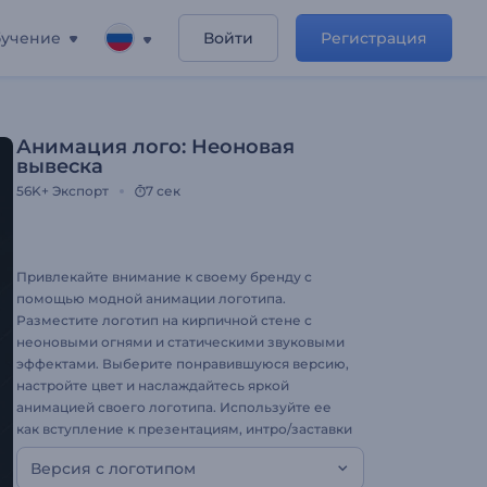
учение
Войти
Регистрация
Анимация лого: Неоновая
вывеска
56K+
Экспорт
7 сек
Привлекайте внимание к своему бренду с
помощью модной анимации логотипа.
Разместите логотип на кирпичной стене с
неоновыми огнями и статическими звуковыми
эффектами. Выберите понравившуюся версию,
настройте цвет и наслаждайтесь яркой
анимацией своего логотипа. Используйте ее
как вступление к презентациям, интро/заставки
на YouTube, промо видео и многого другого.
Версия с логотипом
Попробуйте Появление Логотипа Неоновая