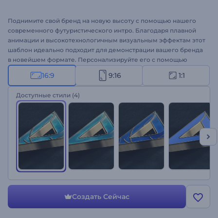
Поднимите свой бренд на новую высоту с помощью нашего
современного футуристического интро. Благодаря плавной
анимации и высокотехнологичным визуальным эффектам этот
шаблон идеально подходит для демонстрации вашего бренда
в новейшем формате. Персонализируйте его с помощью
своего логотипа, теглайна и предпочитаемой фоновой
16:9
9:16
1:1
музыки, чтобы создать уникальное и профессиональное
интро. Идеально подходит для видео, посвященных
Доступные стили
(4)
технологиям, рекламы стартапов, инновационных продуктов,
цифровых маркетинговых кампаний и многого другого.
Создавайте прямо сейчас и готовьтесь впечатлить и увлечь
своих зрителей!
Создать Сейчас