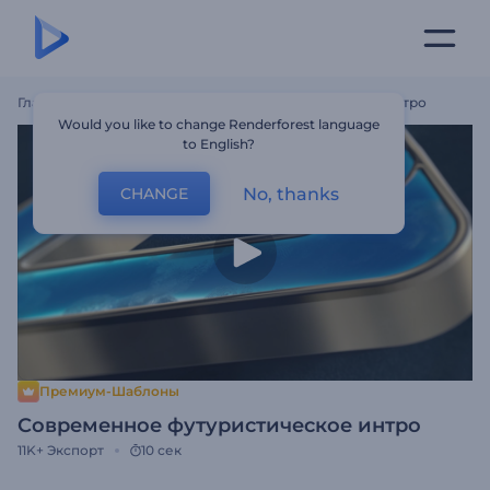
Главная
Шаблоны
Современное Футуристическое Интро
Would you like to change Renderforest language
to English?
No, thanks
CHANGE
Премиум-Шаблоны
Современное футуристическое интро
11K+
Экспорт
10 сек