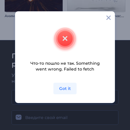
А
нимация лого: Простые частицы
Анимация лого: Инферно
Присоединяйтесь к
рассылке Renderforest
Что-то пошло не так. Something
went wrong. Failed to fetch
Узнавайте о последних новостях и
новых предложениях первыми
Got it