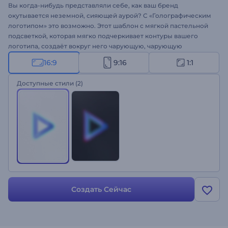
Вы когда-нибудь представляли себе, как ваш бренд
окутывается неземной, сияющей аурой? С «Голографическим
логотипом» это возможно. Этот шаблон с мягкой пастельной
подсветкой, которая мягко подчеркивает контуры вашего
логотипа, создаёт вокруг него чарующую, чарующую
атмосферу. Настройка проста и понятна — загрузите логотип,
16:9
9:16
1:1
введите слоган и выберите любимую фоновую музыку.
Идеально подходит для брендов, которые ценят сдержанную,
Доступные стили
(2)
элегантную и минималистичную эстетику. Попробуйте прямо
сейчас!
Создать Сейчас