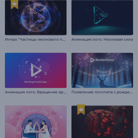
И
нтро "Частицы неонового пламени"
Анимация лого: Неоновая сила
А
нимация лого: Вращение кружков
П
оявление логотипа с рождественским оленем