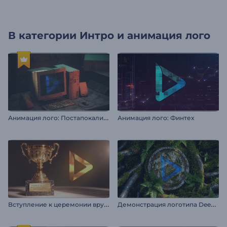
В категории
Интро и анимация лого
А
нимация лого: Постапокалипсис
Анимация лого: Финтех
В
ступление к церемонии вручения «Золотого трофея»
Д
емонстрация логотипа Deep Forest