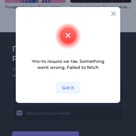
П
оздравления с Днем святого Валентина
А
нимация лого: Огненный взрыв
Присоединяйтесь к
рассылке Renderforest
Что-то пошло не так. Something
went wrong. Failed to fetch
Узнавайте о последних новостях и
новых предложениях первыми
Got it