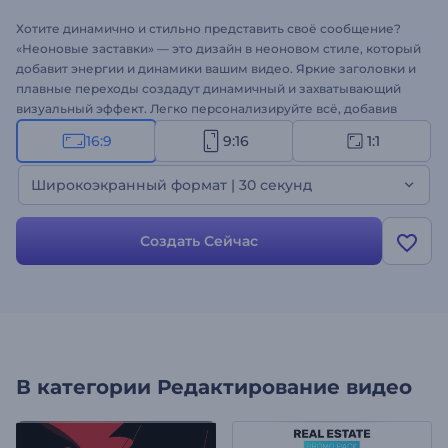
Хотите динамично и стильно представить своё сообщение?
«Неоновые заставки» — это дизайн в неоновом стиле, который
добавит энергии и динамики вашим видео. Яркие заголовки и
плавные переходы создадут динамичный и захватывающий
визуальный эффект. Легко персонализируйте всё, добавив
свой текст, медиафайлы и фоновую музыку в соответствии с
16:9
9:16
1:1
вашими творческими потребностями. Идеально подходит для
заставок мероприятий, социальных сетей, брендинга и других
Широкоэкранный формат | 30 секунд
рекламных видеороликов. Создавайте прямо сейчас!
Создать Сейчас
В категории
Редактирование видео