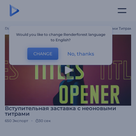
Главная
Шаблоны
Вступительная Заставка С Неоновыми Титрами
Would you like to change Renderforest language
to English?
No, thanks
CHANGE
Вступительная заставка с неоновыми
титрами
650
Экспорт
30 сек