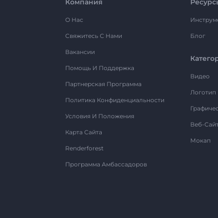
Компания
Ресурс
О Нас
Инструм
Свяжитесь С Нами
Блог
Вакансии
Катего
Помощь И Поддержка
Видео
Партнерская Программа
Логотип
Политика Конфиденциальности
Графиче
Условия И Положения
Веб-Сай
Карта Сайта
Мокап
Renderforest
Программа Амбассадоров