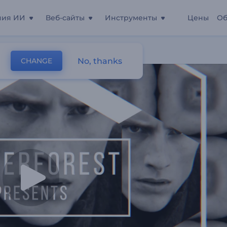
ния ИИ
Веб-сайты
Инструменты
Цены
Об
No, thanks
CHANGE