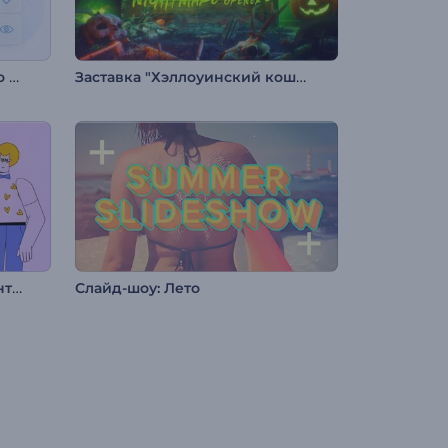
Презентация медицинского центра
Заставка "Хэллоуинский кошмар"
Анимация на День св. Валентина
Слайд-шоу: Лето