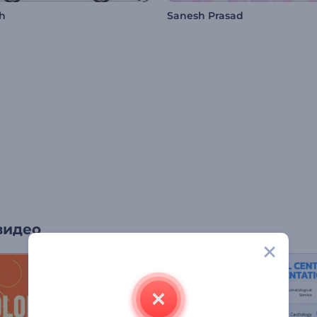
h
Sanesh Prasad
видео