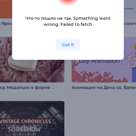
Что-то пошло не так. Something went
: Яркая типографика
wrong. Failed to fetch
Got it
Заставка: Медальон в форме сердца