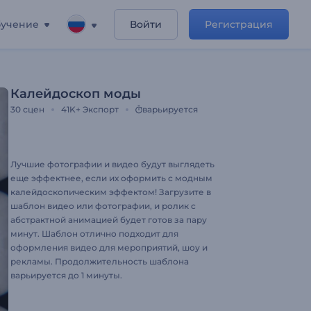
учение
Войти
Регистрация
Калейдоскоп моды
30
сцен
41K+
Экспорт
варьируется
Лучшие фотографии и видео будут выглядеть
еще эффектнее, если их оформить с модным
калейдоскопическим эффектом! Загрузите в
шаблон видео или фотографии, и ролик с
абстрактной анимацией будет готов за пару
минут. Шаблон отлично подходит для
оформления видео для мероприятий, шоу и
рекламы. Продолжительность шаблона
варьируется до 1 минуты.