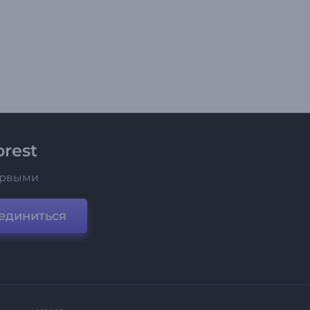
rest
ервыми
единиться