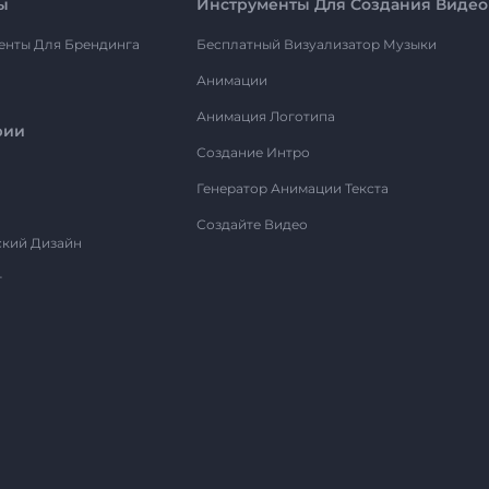
ы
Инструменты Для Создания Видео
енты Для Брендинга
Бесплатный Визуализатор Музыки
Анимации
Анимация Логотипа
рии
Создание Интро
Генератор Анимации Текста
Создайте Видео
ский Дизайн
т