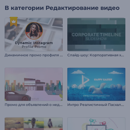
В категории
Редактирование видео
Д
инамичное промо профиля Instagram
С
лайд-шоу: Корпоративная хронология
П
ромо для объявлений о недвижимости
И
нтро Реалистичный Пасхальный Кролик