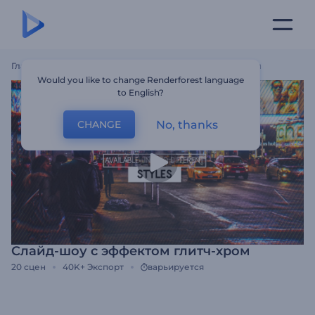
Главная
Шаблоны
Слайд-Шоу С Эффектом Глитч-Хром
Would you like to change Renderforest language
to English?
No, thanks
CHANGE
Слайд-шоу с эффектом глитч-хром
20
сцен
40K+
Экспорт
варьируется