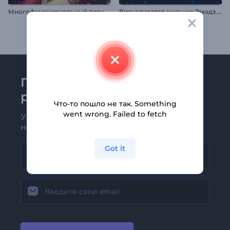
М
ногофункциональный визуализатор для подкаста
В
изуализатор музыки: Эмодзи меломан
Присоединяйтесь к
рассылке Renderforest
Что-то пошло не так. Something
went wrong. Failed to fetch
Узнавайте о последних новостях и
новых предложениях первыми
Got it