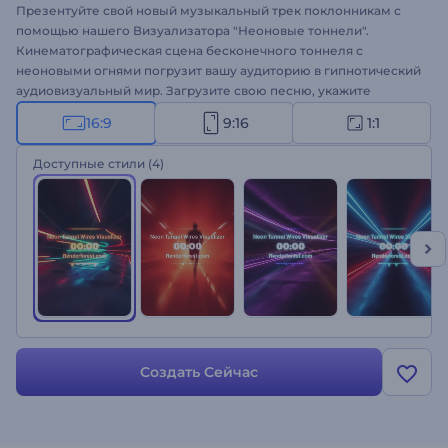
Презентуйте свой новый музыкальный трек поклонникам с
помощью нашего Визуализатора "Неоновые тоннели".
Кинематографическая сцена бесконечного тоннеля с
неоновыми огнями погрузит вашу аудиторию в гипнотический
аудиовизуальный мир. Загрузите свою песню, укажите
название, исполнителя и поделитесь треком на всех
16:9
9:16
1:1
музыкальных платформах, чтобы привлечь новых слушателей.
Идеально подходит для продвижения техно, хип-хопа,
Доступные стили
(4)
электронной и энергичной музыки. Создавайте прямо сейчас
и увеличивайте число своих поклонников!
Создать Сейчас