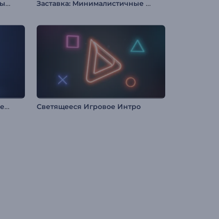
Анимация лого: Неоновая вывеска
Заставка: Минималистичные фигуры
Анимация лого: Яркая дисперсия
Светящееся Игровое Интро