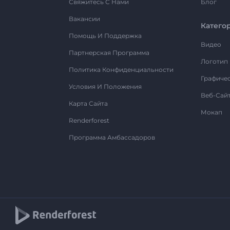
Свяжитесь С Нами
Блог
Вакансии
Катего
Помощь И Поддержка
Видео
Партнерская Программа
Логотип
Политика Конфиденциальности
Графиче
Условия И Положения
Веб-Сай
Карта Сайта
Мокап
Renderforest
Программа Амбассадоров