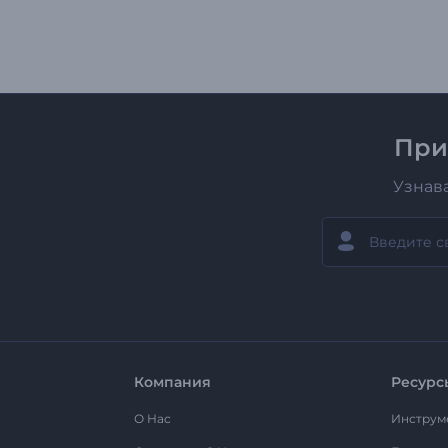
При
Узнав
Компания
Ресурс
О Нас
Инструм