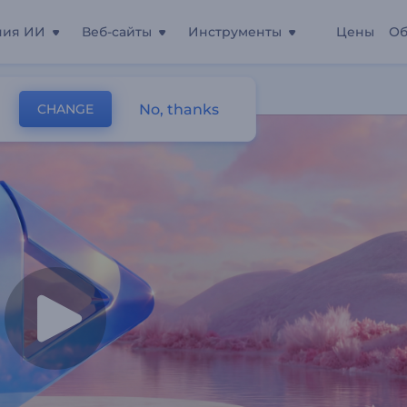
ния ИИ
Веб-сайты
Инструменты
Цены
Об
y
No, thanks
CHANGE