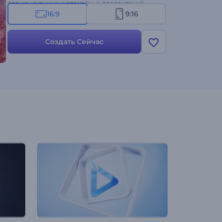
для изысканных и спокойных презентаций
бренда. Персонализируйте её за считанные
16:9
9:16
минуты, добавив свой логотип, название
бренда, слоган и фоновую музыку. Попробуйте
Создать Сейчас
прямо сейчас!