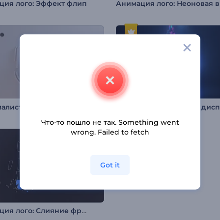
ция лого: Эффект флип
Минималистичная анимация лого во вращении
Что-то пошло не так. Something went
wrong. Failed to fetch
Got it
Анимация лого: Слияние фрагментов