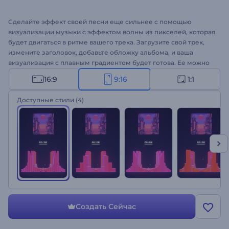
Сделайте эффект своей песни еще сильнее с помощью
визуализации музыки с эффектом волны из пикселей, которая
будет двигаться в ритме вашего трека. Загрузите свой трек,
измените заголовок, добавьте обложку альбома, и ваша
визуализация с плавным градиентом будет готова. Ее можно
использовать для создания музыкальных видео, промо для
16:9
9:16
1:1
релиза альбома или сингла и других музыкальных проектов.
Создайте свою визуализацию!
Доступные стили
(4)
Создать Сейчас