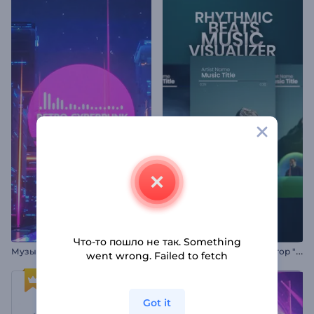
Что-то пошло не так. Something
М
узыкальный визуализатор в стиле ретро-киберпанк
М
узыкальный визуализатор "Ритмичные биты"
went wrong. Failed to fetch
Got it