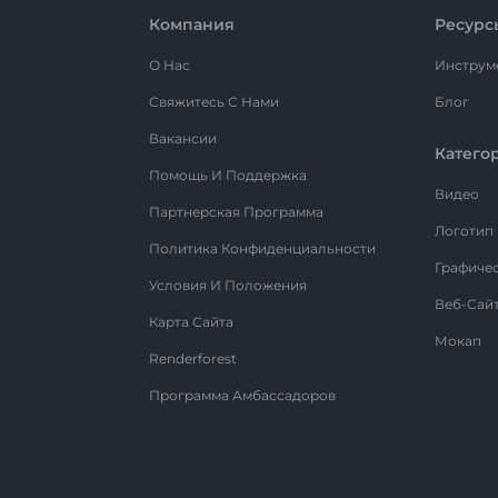
Компания
Ресурс
О Нас
Инструм
Свяжитесь С Нами
Блог
Вакансии
Катего
Помощь И Поддержка
Видео
Партнерская Программа
Логотип
Политика Конфиденциальности
Графиче
Условия И Положения
Веб-Сай
Карта Сайта
Мокап
Renderforest
Программа Амбассадоров