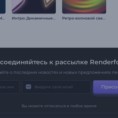
Заставка: Рамадан Мубарак
Интро: Динамичные неоновые фигуры
Ретро-волновoй светящийся логотип
соединяйтесь к рассылке Renderfo
айте о последних новостях и новых предложениях п
Присо
Вы можете отписаться в любое время