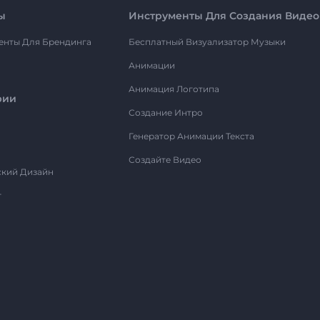
ы
Инструменты Для Создания Видео
енты Для Брендинга
Бесплатный Визуализатор Музыки
Анимации
Анимация Логотипа
рии
Создание Интро
Генератор Анимации Текста
Создайте Видео
ский Дизайн
т