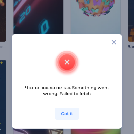
Анимация логотипа: Феникс
Анимация лого: Гоночная скорость
Анимация лого: Глянцевые бабочки
За
Что-то пошло не так. Something went
wrong. Failed to fetch
Got it