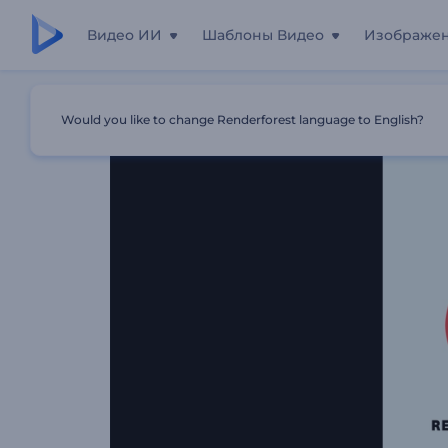
Видео ИИ
Шаблоны Видео
Изображе
Главная
Шаблоны
Забавная Анимация Лого
Would you like to change Renderforest language to English?