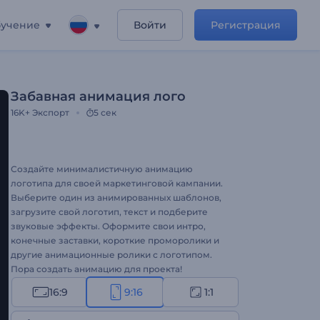
учение
Войти
Регистрация
Забавная анимация лого
16K+
Экспорт
5 сек
Создайте минималистичную анимацию
логотипа для своей маркетинговой кампании.
Выберите один из анимированных шаблонов,
загрузите свой логотип, текст и подберите
звуковые эффекты. Оформите свои интро,
конечные заставки, короткие проморолики и
другие анимационные ролики с логотипом.
Пора создать анимацию для проекта!
16:9
9:16
1:1