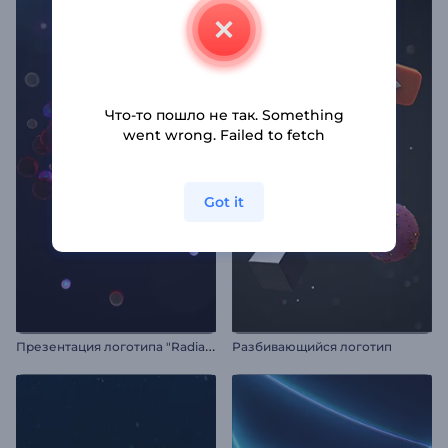
Что-то пошло не так. Something
went wrong. Failed to fetch
Got it
П
резентация логотипа "Radiant Forms"
Разбивающийся логотип