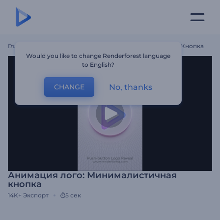
Главная
Шаблоны
Анимация Лого: Минималистичная Кнопка
Would you like to change Renderforest language
to English?
No, thanks
CHANGE
Анимация лого: Минималистичная
кнопка
14K+
Экспорт
5 сек