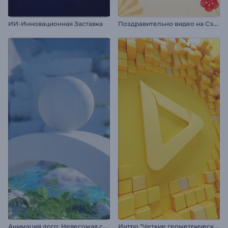
П
оздравительно видео на Сэцубун
ИИ-Инновационная Заставка
А
нимация лого: Невесомая сфера
И
нтро "Четкие геометрические фигуры"