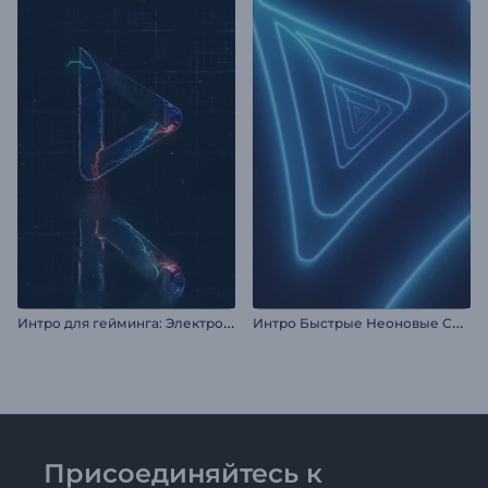
И
нтро для гейминга: Электро камень
И
нтро Быстрые Неоновые Слои
Присоединяйтесь к