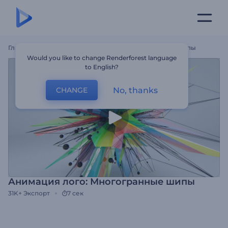
Главная
Шаблоны
Анимация Лого: Многогранные Шипы
Would you like to change Renderforest language
to English?
No, thanks
CHANGE
Анимация лого: Многогранные шипы
31K+
Экспорт
7 сек