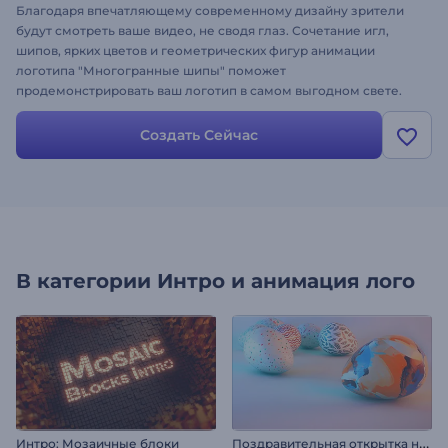
Благодаря впечатляющему современному дизайну зрители
будут смотреть ваше видео, не сводя глаз. Сочетание игл,
шипов, ярких цветов и геометрических фигур анимации
логотипа "Многогранные шипы" поможет
продемонстрировать ваш логотип в самом выгодном свете.
Шаблон подходит для оформления интро, конечных заставок
для YouTube-канала, заставок для мероприятий, фонового
Создать Сейчас
видео и множества других проектов с абстрактным дизайном.
Чтобы создать видео, просто загрузите свой логотип,
измените текст и подберите музыкальный трек!
В категории
Интро и анимация лого
П
оздравительная открытка на Пасху
Интро: Мозаичные блоки