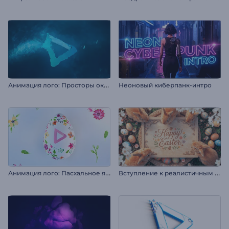
А
нимация лого: Просторы океана
Неоновый киберпанк-интро
А
нимация лого: Пасхальное яйцо с цветочками
В
ступление к реалистичным пасхальным кроликам