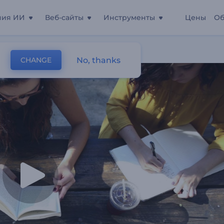
ния ИИ
Веб-сайты
Инструменты
Цены
Об
No, thanks
CHANGE