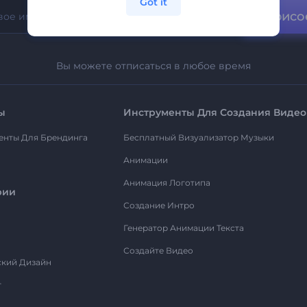
Got it
Присо
Вы можете отписаться в любое время
ы
Инструменты Для Создания Видео
енты Для Брендинга
Бесплатный Визуализатор Музыки
Анимации
Анимация Логотипа
рии
Создание Интро
Генератор Анимации Текста
Создайте Видео
ский Дизайн
т