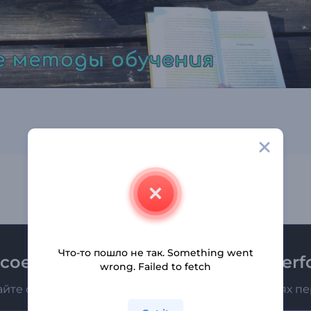
Что-то пошло не так. Something went
соединяйтесь к рассылке Renderfo
wrong. Failed to fetch
айте о последних новостях и новых предложениях п