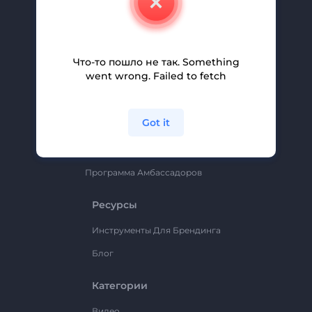
Вакансии
Помощь И Поддержка
Партнерская Программа
Что-то пошло не так. Something
went wrong. Failed to fetch
Политика Конфиденциальности
Условия И Положения
Got it
Карта Сайта
Renderforest
Программа Амбассадоров
Ресурсы
Инструменты Для Брендинга
Блог
Категории
Видео