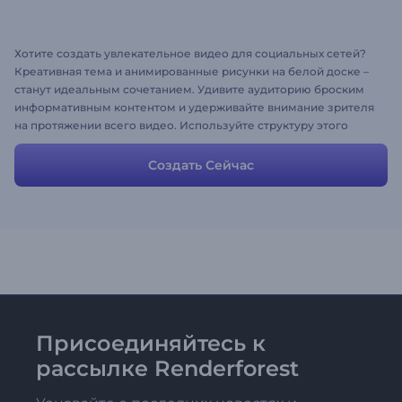
Хотите создать увлекательное видео для социальных сетей?
Креативная тема и анимированные рисунки на белой доске –
станут идеальным сочетанием. Удивите аудиторию броским
информативным контентом и удерживайте внимание зрителя
на протяжении всего видео. Используйте структуру этого
cюжета, чтобы создать свой собственный. Добавляйте новые
сцены или удаляйте те, которые вам не нужны, чтобы
Создать Сейчас
получить желаемый результат.
Присоединяйтесь к
рассылке Renderforest