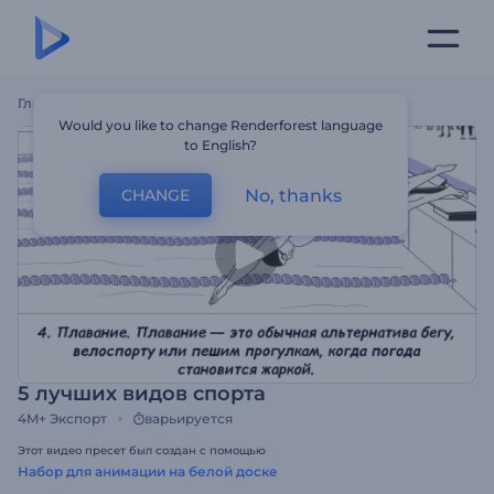
Главная
Шаблоны
5 Лучших Видов Спорта
Would you like to change Renderforest language
to English?
No, thanks
CHANGE
5 лучших видов спорта
4M+
Экспорт
варьируется
Этот видео пресет был создан с помощью
Набор для анимации на белой доске