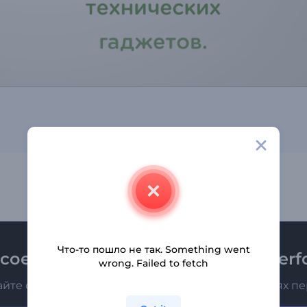
Что-то пошло не так. Something went
соединяйтесь к рассылке Renderfo
wrong. Failed to fetch
айте о последних новостях и новых предложениях п