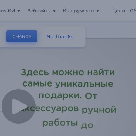
ния ИИ
Веб-сайты
Инструменты
Цены
Об
т-Магазина
No, thanks
CHANGE