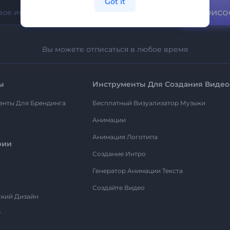
Got it
Присо
Вы можете отписаться в любое время
ы
Инструменты Для Создания Видео
енты Для Брендинга
Бесплатный Визуализатор Музыки
Анимации
Анимация Логотипа
рии
Создание Интро
Генератор Анимации Текста
Создайте Видео
ский Дизайн
т