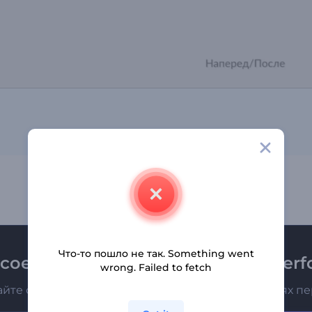
Что-то пошло не так. Something went
соединяйтесь к рассылке Renderfo
wrong. Failed to fetch
айте о последних новостях и новых предложениях п