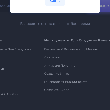
Got it
Присо
Вы можете отписаться в любое время
ы
Инструменты Для Создания Видео
енты Для Брендинга
Бесплатный Визуализатор Музыки
Анимации
Анимация Логотипа
рии
Создание Интро
Генератор Анимации Текста
Создайте Видео
ский Дизайн
т