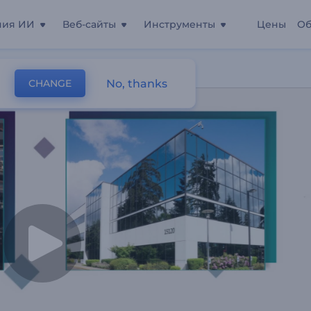
ния ИИ
Веб-сайты
Инструменты
Цены
Об
No, thanks
CHANGE