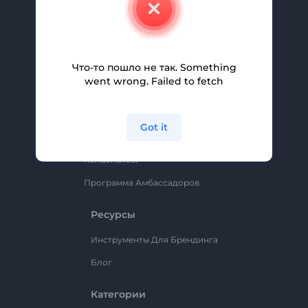
Свяжитесь С Нами
Вакансии
Помощь И Поддержка
Что-то пошло не так. Something
Партнерская Программа
went wrong. Failed to fetch
Политика Конфиденциальности
Условия И Положения
Got it
Карта Сайта
Renderforest
Программа Амбассадоров
Ресурсы
Инструменты Для Брендинга
Блог
Категории