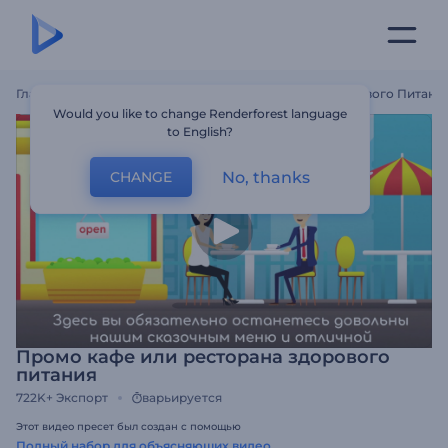
Главная
Шаблоны
Промо Кафе Или Ресторана Здорового Питани
Would you like to change Renderforest language
to English?
No, thanks
CHANGE
Промо кафе или ресторана здорового
питания
722K+
Экспорт
варьируется
Этот видео пресет был создан с помощью
Полный набор для объясняющих видео