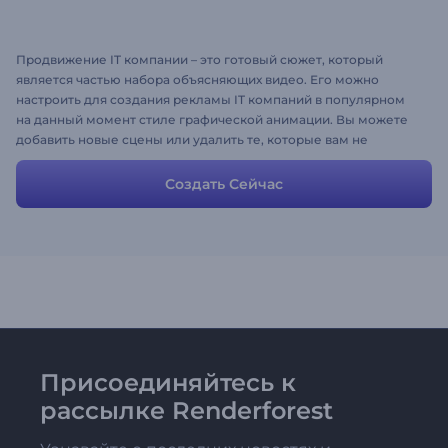
Продвижение IT компании – это готовый сюжет, который
является частью набора объясняющих видео. Его можно
настроить для создания рекламы IT компаний в популярном
на данный момент стиле графической анимации. Вы можете
добавить новые сцены или удалить те, которые вам не
нравятся. Доступно более 300 сцен, включая анимацию
персонажей, фоны, экстерьеры и интерьеры, анимацию
Создать Сейчас
значков и многое другое.
Присоединяйтесь к
рассылке Renderforest