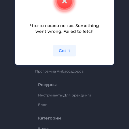
Вакансии
Помощь И Поддержка
Партнерская Программа
Что-то пошло не так. Something
went wrong. Failed to fetch
Политика Конфиденциальности
Условия И Положения
Got it
Карта Сайта
Renderforest
Программа Амбассадоров
Ресурсы
Инструменты Для Брендинга
Блог
Категории
Видео