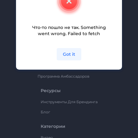
Вакансии
Помощь И Поддержка
Партнерская Программа
Что-то пошло не так. Something
went wrong. Failed to fetch
Политика Конфиденциальности
Условия И Положения
Got it
Карта Сайта
Renderforest
Программа Амбассадоров
Ресурсы
Инструменты Для Брендинга
Блог
Категории
Видео