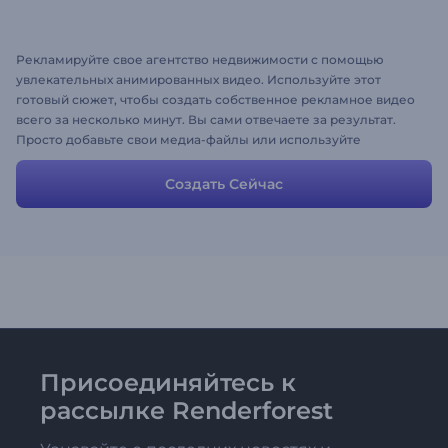
Рекламируйте свое агентство недвижимости с помощью
увлекательных анимированных видео. Используйте этот
готовый сюжет, чтобы создать собственное рекламное видео
всего за несколько минут. Вы сами отвечаете за результат.
Просто добавьте свои медиа-файлы или используйте
стоковые записи из нашей видео галереи, измените тексты и
без усилий создайте собственную профессиональную
Создать Сейчас
рекламу.
Присоединяйтесь к
рассылке Renderforest