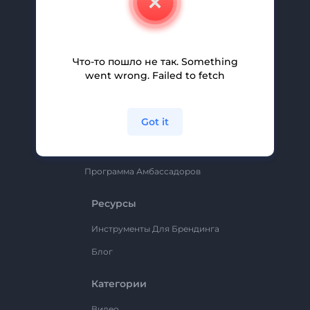
Вакансии
Помощь И Поддержка
Партнерская Программа
Что-то пошло не так. Something
went wrong. Failed to fetch
Политика Конфиденциальности
Условия И Положения
Got it
Карта Сайта
Renderforest
Программа Амбассадоров
Ресурсы
Инструменты Для Брендинга
Блог
Категории
Видео