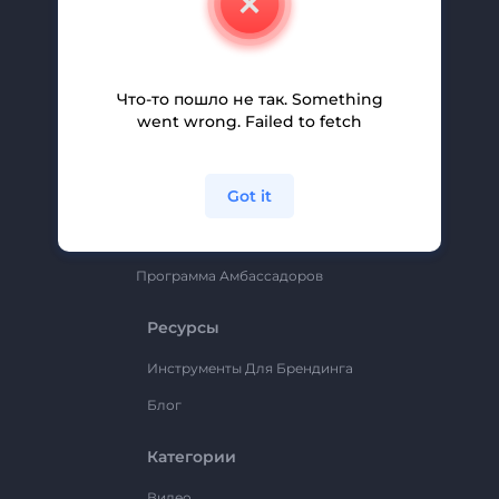
Вакансии
Помощь И Поддержка
Партнерская Программа
Что-то пошло не так. Something
went wrong. Failed to fetch
Политика Конфиденциальности
Условия И Положения
Got it
Карта Сайта
Renderforest
Программа Амбассадоров
Ресурсы
Инструменты Для Брендинга
Блог
Категории
Видео