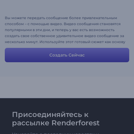
Вы можете передать сообщение более привлекательным
способом – с помощью видео. Видео сообщения становятся
популярными в эти дни, и теперь у вас есть возможность
создать свое собственное удивительное видео сообщение за
несколько минут. Используйте этот готовый сюжет как основу
для собственных проектов. Загрузите медиа-файлы, измените
тексты и нажмите "предварительный просмотр"! :)
Создать Сейчас
Присоединяйтесь к
рассылке Renderforest