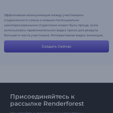
Эффективная коммуникация между участниками
студенческого союза и новыми потенциально
заинтересованными студентами может быть проще, если
использовать привлекательное видео промо для рекрута
большего числа участников. Интерактивная видео анимация,
подобная этой, разработана специально для таких целей.
Используйте историю без изменений, с ее привлекательным
Создать Сейчас
повествованием и забавными сценами, или немного
измените ее для более персонализированного подхода, и
ролик готов!
Присоединяйтесь к
рассылке Renderforest