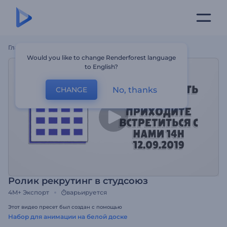
Главная
Шаблоны
Ролик Рекрутинг В Студсоюз
Would you like to change Renderforest language
to English?
No, thanks
CHANGE
Ролик рекрутинг в студсоюз
4M+
Экспорт
варьируется
Этот видео пресет был создан с помощью
Набор для анимации на белой доске