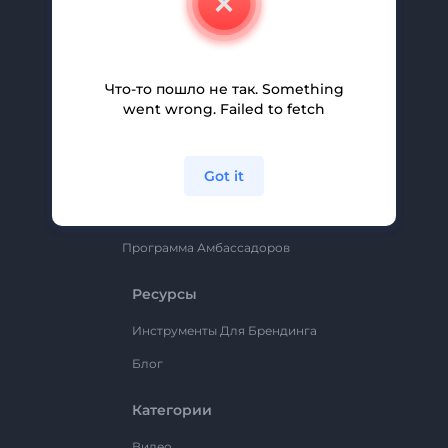
Вакансии
Помощь И Поддержка
Партнерская Программа
Что-то пошло не так. Something
went wrong. Failed to fetch
Политика Конфиденциальности
Условия И Положения
Got it
Карта Сайта
Renderforest
Программа Амбассадоров
Ресурсы
Инструменты Для Брендинга
Блог
Категории
Видео