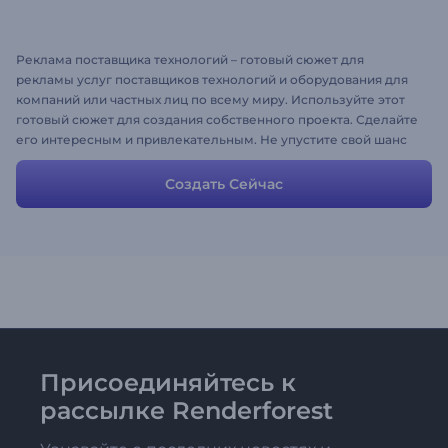
Реклама поставщика технологий – готовый сюжет для
рекламы услуг поставщиков технологий и оборудования для
компаний или частных лиц по всему миру. Используйте этот
готовый сюжет для создания собственного проекта. Сделайте
его интересным и привлекательным. Не упустите свой шанс
стать частью мира высоких технологий и мировой экономики.
Просто загрузите свои изображения, измените текст,
Создать Сейчас
добавьте музыку и наслаждайтесь преимуществами
реализованного вами успешного проекта. Попробуйте
бесплатно на Renderforest!
Присоединяйтесь к
рассылке Renderforest