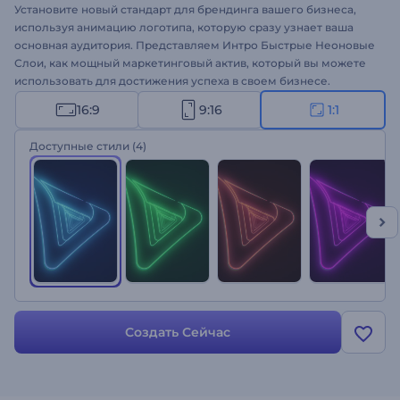
Установите новый стандарт для брендинга вашего бизнеса,
используя анимацию логотипа, которую сразу узнает ваша
основная аудитория. Представляем Интро Быстрые Неоновые
Слои, как мощный маркетинговый актив, который вы можете
использовать для достижения успеха в своем бизнесе.
Благодаря быстрому уменьшению неоновых слоев это интро
16:9
9:16
1:1
обязательно произведет грандиозное впечатление на ваших
зрителей и вызовет больший интерес к вашей компании. Все,
Доступные стили
(4)
что вам нужно сделать, это загрузить свой логотип, выбрать
стиль, который вы предпочитаете, написать свой слоган и
подождать несколько минут, чтобы получить
профессионально анимированное интро. Идеально подходит
для представления компании, продвижения продуктов или
услуг, открытия презентаций, интро или аутро каналов,
рекламных роликов и многого другого. Попробуйте уже
прямо сейчас!
Создать Сейчас