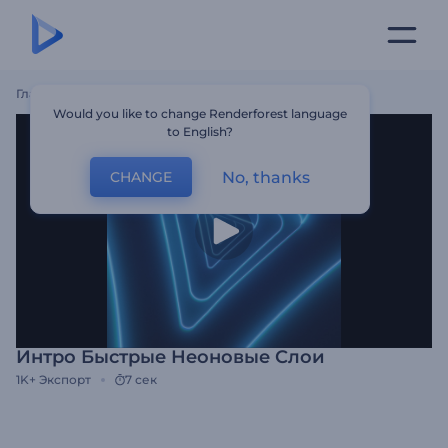
Главная
Шаблоны
Интро Быстрые Неоновые Слои
Would you like to change Renderforest language
to English?
No, thanks
CHANGE
Интро Быстрые Неоновые Слои
1K+
Экспорт
7 сек