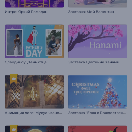
Интро: Яркий Рамадан
Заставка: Мой Валентин
Слайд-шоу: День отца
Заставка Цветение Ханами
А
нимация лого: Мусульманский праздник
З
аставка "Елка с Рождественскими шарами"