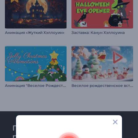
Анимация «Жуткий Хэллоуин»
Заставка: Канун Хэллоуина
А
нимация "Веселое Рождество"
В
еселое рождественское вступление к мультфильму
Присоединяйтесь к
рассылке Renderforest