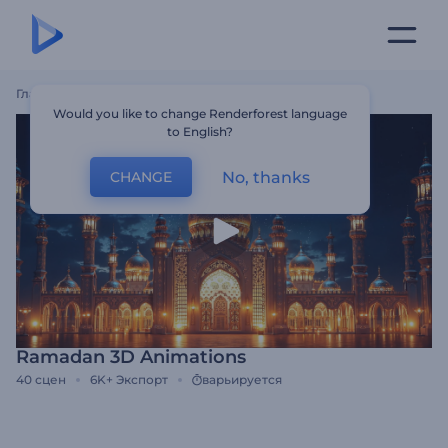
Главная
Шаблоны
Ramadan 3D Animations
Would you like to change Renderforest language
to English?
No, thanks
CHANGE
Ramadan 3D Animations
40
сцен
6K+
Экспорт
варьируется