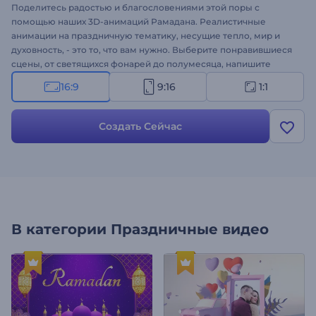
Поделитесь радостью и благословениями этой поры с
помощью наших 3D-анимаций Рамадана. Реалистичные
анимации на праздничную тематику, несущие тепло, мир и
духовность, - это то, что вам нужно. Выберите понравившиеся
сцены, от светящихся фонарей до полумесяца, напишите
поздравления и дополните видео красивой фоновой музыкой.
16:9
9:16
1:1
Идеально подходит для поздравительных видео, приглашений
на мероприятия, открытия праздничных презентаций, промо-
роликов и многого другого. Создавайте прямо сейчас и
Создать Сейчас
делитесь духом Рамадана!
В категории
Праздничные видео