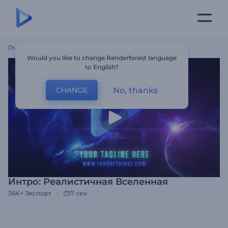
Главная
Шаблоны
Интро: Реалистичная Вселенная
Would you like to change Renderforest language
to English?
No, thanks
CHANGE
Интро: Реалистичная Вселенная
36K+
Экспорт
17 сек