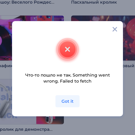
Слайд-шоу: Веселого Рождества
Пасхальный кролик
Типографика: Старый кинопроектор
Что-то пошло не так. Something went
wrong. Failed to fetch
Got it
Проморолик для демонстрации товаров