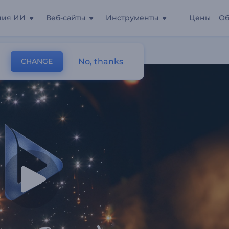
ния ИИ
Веб-сайты
Инструменты
Цены
Об
дан"
No, thanks
CHANGE