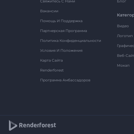
Свяжитесь С Нами
Блог
Вакансии
Катего
Помощь И Поддержка
Видео
Партнерская Программа
Логотип
Политика Конфиденциальности
Графиче
Условия И Положения
Веб-Сай
Карта Сайта
Мокап
Renderforest
Программа Амбассадоров