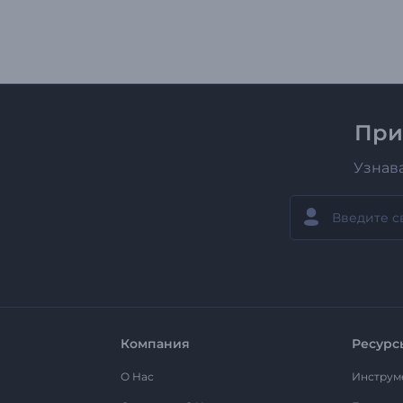
При
Узнав
Компания
Ресурс
О Нас
Инструм