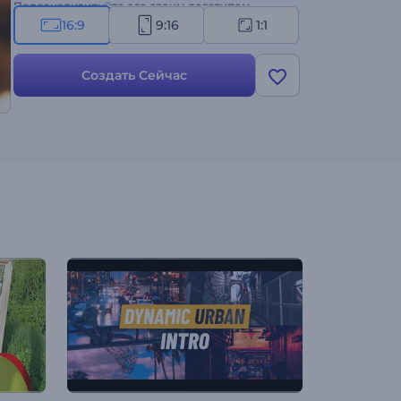
Персонализируйте его своим логотипом,
добавьте специальные сообщения и выберите
16:9
9:16
1:1
идеальную фоновую музыку, чтобы создать
незабываемую заставку Рамадана. Создавайте
Создать Сейчас
прямо сейчас!