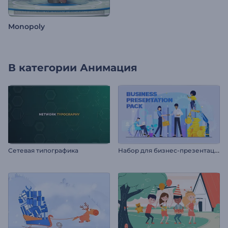
Monopoly
В категории
Анимация
Н
абор для бизнес-презентации
Сетевая типографика