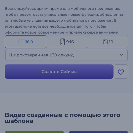
Воспользуйтесь ярким промо для мобильного приложения,
чтобы презентовать уникальные новые функции, обновления
или любые улучшения вашего мобильного приложения. В
этом шаблоне есть все необходимое для того, чтобы
оформить новое, современное и привлекающее внимание
видео. Как создать видео? Загрузите логотип, вставьте текст и
16:9
9:16
1:1
подождите минуту, чтобы насладиться результатом. Шаблон
идеально подходит для оформления презентации
Широкоэкранная | 30 секунд
приложений, демо, презентации функций и многого другого.
Оформите свое видео!
Создать Сейчас
Видео созданные с помощью этого
шаблона