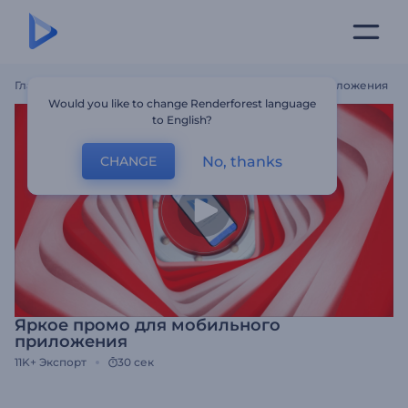
Главная
Шаблоны
Яркое Промо Для Мобильного Приложения
Would you like to change Renderforest language
to English?
No, thanks
CHANGE
Яркое промо для мобильного
приложения
11K+
Экспорт
30 сек