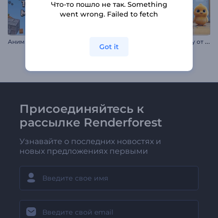
Что-то пошло не так. Something
went wrong. Failed to fetch
А
нимированные заголовки в стиле Майнкрафт
В
ступление к выпускному от Чик
Got it
Присоединяйтесь к
рассылке Renderforest
Узнавайте о последних новостях и
новых предложениях первыми