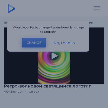
Главная
Шаблоны
Ретро-Волновoй Светящийся Логотип
Would you like to change Renderforest language
to English?
No, thanks
CHANGE
Ретро-волновoй светящийся логотип
4K+
Экспорт
8 сек