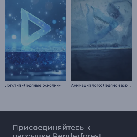
А
нимация лого: Ледяной взрыв
Логотип «Ледяные осколки»
Присоединяйтесь к
рассылке Renderforest