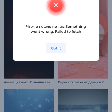
Что-то пошло не так. Something
went wrong. Failed to fetch
Got it
А
нимация лого: Огненные искры
В
идеооткрытка на День св. Валентина