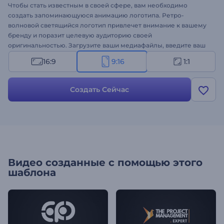
Чтобы стать известным в своей сфере, вам необходимо
создать запоминающуюся анимацию логотипа. Ретро-
волновoй светящийся логотип привлечет внимание к вашему
бренду и поразит целевую аудиторию своей
оригинальностью. Загрузите ваши медиафайлы, введите ваш
слоган и получите профессиональную анимацию логотипа,
16:9
9:16
1:1
раскрывающуюся через ретро-волновые разноцветные огни.
Идеально подходит для продвижения бренда, презентаций
технологических компаний, интро каналов, рекламы
Создать Сейчас
продуктов и многих других проектов. Попробуйте прямо
сейчас!
Видео созданные с помощью этого
шаблона