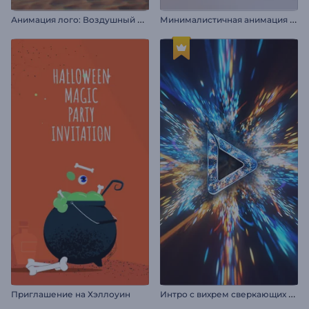
А
нимация лого: Воздушный шар
М
инималистичная анимация лого во вращении
И
нтро с вихрем сверкающих частиц
Приглашение на Хэллоуин