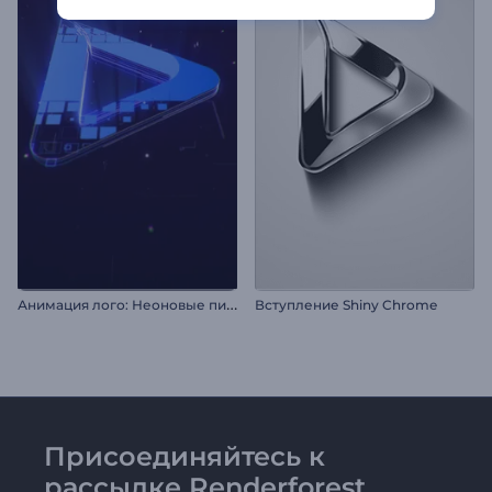
А
нимация лого: Неоновые пиксели
Вступление Shiny Chrome
Присоединяйтесь к
рассылке Renderforest