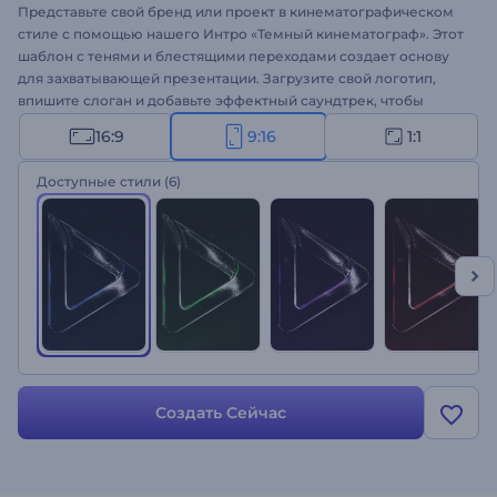
Представьте свой бренд или проект в кинематографическом
стиле с помощью нашего Интро «Темный кинематограф». Этот
шаблон с тенями и блестящими переходами создает основу
для захватывающей презентации. Загрузите свой логотип,
впишите слоган и добавьте эффектный саундтрек, чтобы
создать запоминающееся вступление. Идеально подходит для
16:9
9:16
1:1
рекламных акций компании или услуг, интро или аутро
каналов, кинематографических вступительных роликов и
Доступные стили
(6)
многого другого. Создавайте прямо сейчас и привлекайте
свою аудиторию моментальгно!
Создать Сейчас