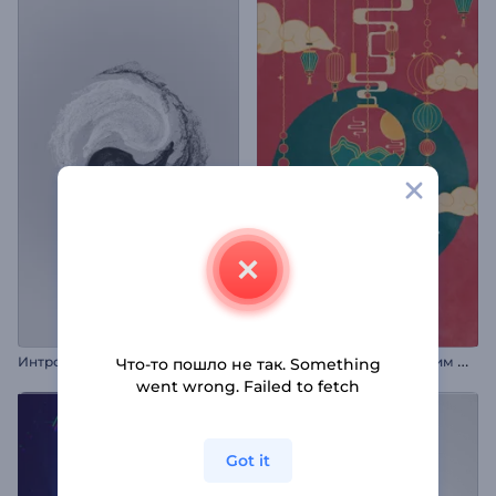
П
оздравление с Китайским Новым годом
Интро: Энергия Инь и Ян
Что-то пошло не так. Something
went wrong. Failed to fetch
Got it