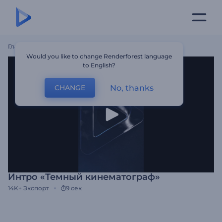
Главная
Шаблоны
Интро «Темный Кинематограф»
Would you like to change Renderforest language
to English?
No, thanks
CHANGE
Интро «Темный кинематограф»
14K+
Экспорт
9 сек