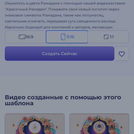
Окунитесь в цвета Рамадана с помощью нашей видеозаставки
"Красочный Рамадан". Покажите свой новый логотип через
знаковые символы Рамадана, такие как полумесяц,
светильник и мечеть, передавая суть священного месяца.
Идеально подходит для компаний и авторов, желающих
передать свои сообщения, поздравления или рекламные
16:9
9:16
1:1
предложения в честь Рамадана с помощью ярких визуальных
эффектов. Персонализируйте его своим логотипом, добавьте
текст и энергичный фоновый музыкальный трек, чтобы
Создать Сейчас
завершить праздничную атмосферу. Создавайте прямо сейчас
и несите дух Рамадана!
Видео созданные с помощью этого
шаблона