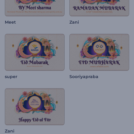
Meet
Zani
super
Sooriyapraba
Zani