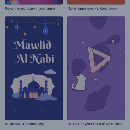
Яркая новогодняя заставка
Приглашение на Хэллоуин
Анимации к Мавлиду
Интро "Мультяшный котенок"