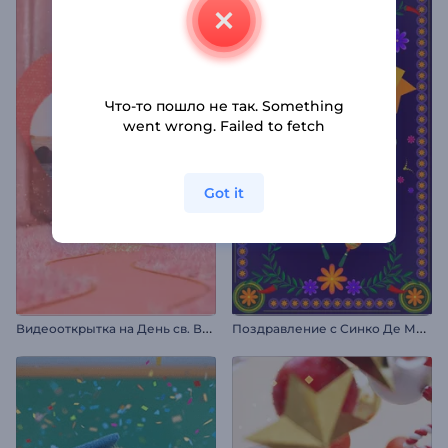
Что-то пошло не так. Something
went wrong. Failed to fetch
Got it
В
идеооткрытка на День св. Валентина
П
оздравление с Синко Де Майо