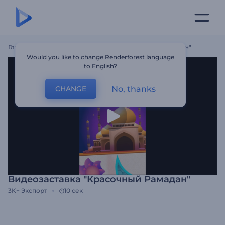
Главная
Шаблоны
Видеозаставка "Красочный Рамадан"
Would you like to change Renderforest language
to English?
No, thanks
CHANGE
Видеозаставка "Красочный Рамадан"
3K+
Экспорт
10 сек