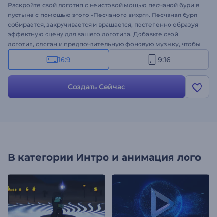
Раскройте свой логотип с неистовой мощью песчаной бури в
пустыне с помощью этого «Песчаного вихря». Песчаная буря
собирается, закручивается и вращается, постепенно образуя
эффектную сцену для вашего логотипа. Добавьте свой
логотип, слоган и предпочтительную фоновую музыку, чтобы
создать уникальную и впечатляющую презентацию логотипа.
16:9
9:16
Идеально подходит для кинематографических презентаций,
трейлеров, творческих проектов, контента на природную
тематику и многого другого. Создайте сейчас и сделайте свой
Создать Сейчас
логотип центром внимания!
В категории
Интро и анимация лого