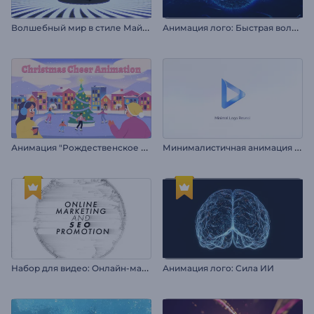
В
олшебный мир в стиле Майнкрафт
А
нимация лого: Быстрая волна частиц
А
нимация "Рождественское настроение"
М
инималистичная анимация лого
Н
абор для видео: Онлайн-маркетинг и SEO
Анимация лого: Сила ИИ