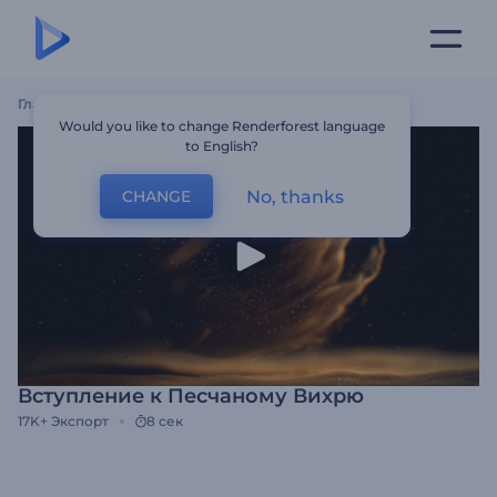
Главная
Шаблоны
Вступление К Песчаному Вихрю
Would you like to change Renderforest language
to English?
No, thanks
CHANGE
Вступление к Песчаному Вихрю
17K+
Экспорт
8 сек