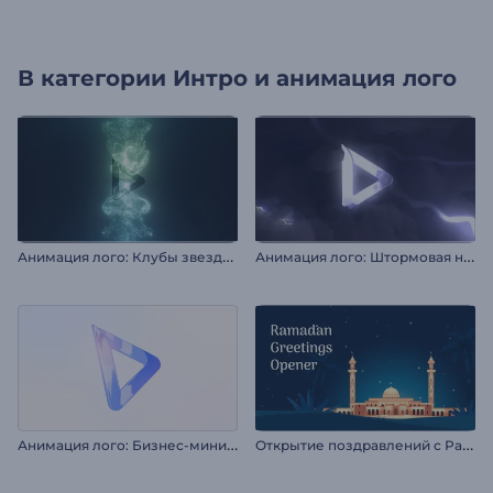
В категории
Интро и анимация лого
А
нимация лого: Клубы звездной пыли
А
нимация лого: Штормовая ночь
А
нимация лого: Бизнес-минимализм
О
ткрытие поздравлений с Рамаданом