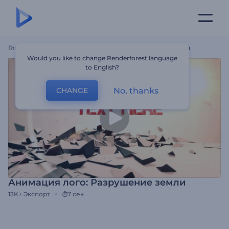
Главная
Шаблоны
Анимация Лого: Разрушение Земли
Would you like to change Renderforest language
to English?
No, thanks
CHANGE
Анимация лого: Разрушение земли
13K+
Экспорт
7 сек