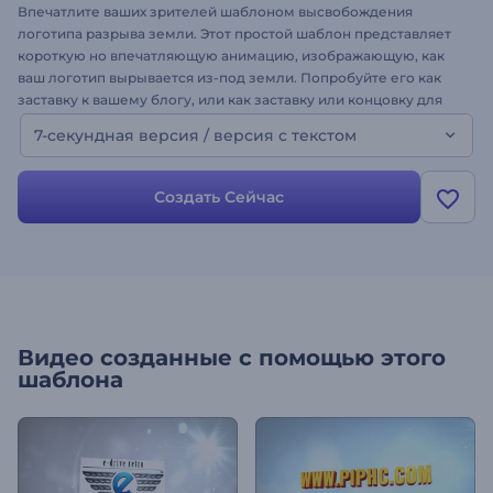
Впечатлите ваших зрителей шаблоном высвобождения
логотипа разрыва земли. Этот простой шаблон представляет
короткую но впечатляющую анимацию, изображающую, как
ваш логотип вырывается из-под земли. Попробуйте его как
заставку к вашему блогу, или как заставку или концовку для
вашего канала или независимого кино-проекта. Просто
7-секундная версия / версия с текстом
напишите текст, загрузите логотип и получите видеозаставку
в считанные минуты.
Создать Сейчас
Видео созданные с помощью этого
шаблона