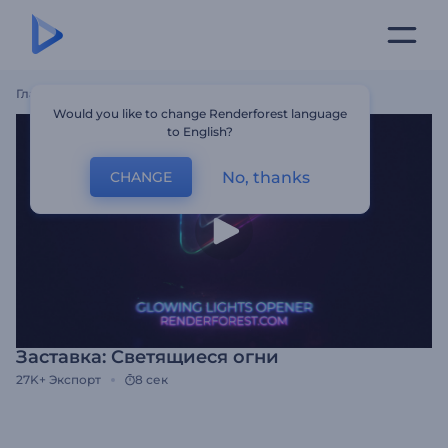
Главная
Шаблоны
Заставка: Светящиеся Огни
Would you like to change Renderforest language
to English?
No, thanks
CHANGE
Заставка: Светящиеся огни
27K+
Экспорт
8 сек