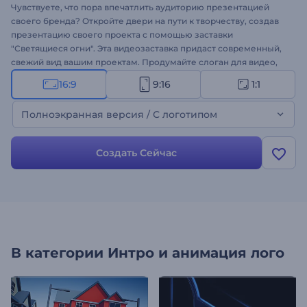
Чувствуете, что пора впечатлить аудиторию презентацией
своего бренда? Откройте двери на пути к творчеству, создав
презентацию своего проекта с помощью заставки
"Светящиеся огни". Эта видеозаставка придаст современный,
свежий вид вашим проектам. Продумайте слоган для видео,
добавьте его в шаблон и приступите к созданию
16:9
9:16
1:1
впечатляющей заставки для видео. Шаблон идеально
подходит для оформления рекламы для ТВ, заставки для
Полноэкранная версия / С логотипом
презентаций, интро для каналов и многого другого. Создайте
свое видео!
Создать Сейчас
В категории
Интро и анимация лого