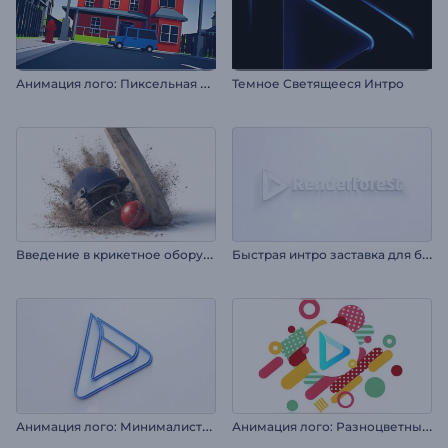
А
нимация лого: Пиксельная аркада
Темное Светящееся Интро
В
ведение в крикетное оборудование
Б
ыстрая интро заставка для бизнеса
А
нимация лого: Минималистичные слои
А
нимация лого: Разноцветные формы