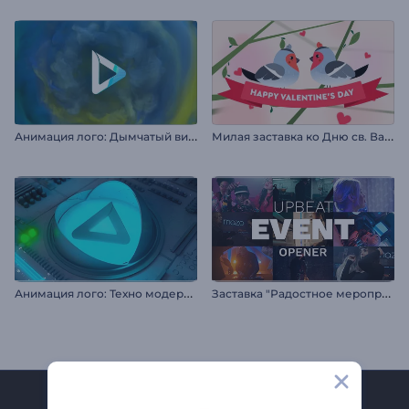
А
нимация лого: Дымчатый вихрь
М
илая заставка ко Дню св. Валентина
А
нимация лого: Техно модернизация
З
аставка "Радостное мероприятие"